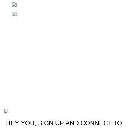
Teléfono: +(502) 2255-0700
Whatsapp: +(502) 2255-0700
Enlaces útiles
Cocina
Climatización
Electrodomésticos
Lavandería
Repuestos Mabe
Terminos & Condiciones
Basado en
Gloow
Tema
2026
E-Commerce
.
HEY YOU, SIGN UP AND CONNECT TO