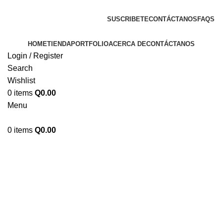
ENVIOS EN TODA LA REPUBLICA DE GUATEMALA
SUSCRIBETE
CONTÁCTANOS
FAQS
HOME
TIENDA
PORTFOLIO
ACERCA DE
CONTÁCTANOS
Login / Register
Search
Wishlist
0
items
Q
0.00
Menu
0
items
Q
0.00
Click to enlarge