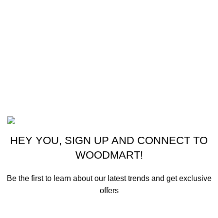
Cocina
Climatización
Electrodomésticos
Lavandería
Repuestos Mabe
Terminos & Condiciones
Basado en
Gloow
Tema
2026
E-Commerce
.
HEY YOU, SIGN UP AND CONNECT TO
WOODMART!
Be the first to learn about our latest trends and get exclusive
offers
Will be used in accordance with our
Privacy Policy