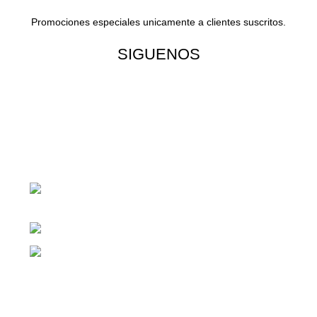
Promociones especiales unicamente a clientes suscritos.
SIGUENOS
¡Todo para tu cas!
1ra Calle "B" 16-70 Zona 1, Ciudad
Guatemala
Teléfono: +(502) 2255-0700
Whatsapp: +(502) 2255-0700
Enlaces útiles