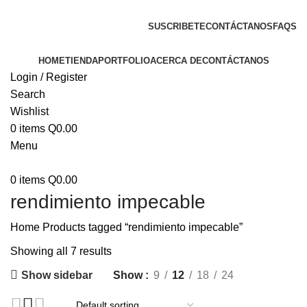
ENVIOS EN TODA LA REPUBLICA DE GUATEMALA
SUSCRIBETE
CONTÁCTANOS
FAQS
HOME
TIENDA
PORTFOLIO
ACERCA DE
CONTÁCTANOS
Login / Register
Search
Wishlist
0
items
Q
0.00
Menu
0
items
Q
0.00
rendimiento impecable
Home
Products tagged “rendimiento impecable”
Showing all 7 results
Show sidebar
Show
9
12
18
24