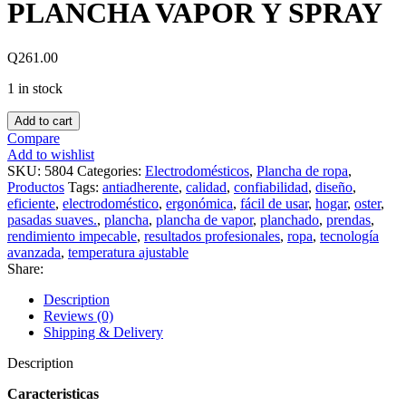
PLANCHA VAPOR Y SPRAY
Q
261.00
1 in stock
PLANCHA
Add to cart
VAPOR
Compare
Y
Add to wishlist
SPRAY
SKU:
5804
Categories:
Electrodomésticos
,
Plancha de ropa
,
quantity
Productos
Tags:
antiadherente
,
calidad
,
confiabilidad
,
diseño
,
eficiente
,
electrodoméstico
,
ergonómica
,
fácil de usar
,
hogar
,
oster
,
pasadas suaves.
,
plancha
,
plancha de vapor
,
planchado
,
prendas
,
rendimiento impecable
,
resultados profesionales
,
ropa
,
tecnología
avanzada
,
temperatura ajustable
Share:
Description
Reviews (0)
Shipping & Delivery
Description
Caracteristicas