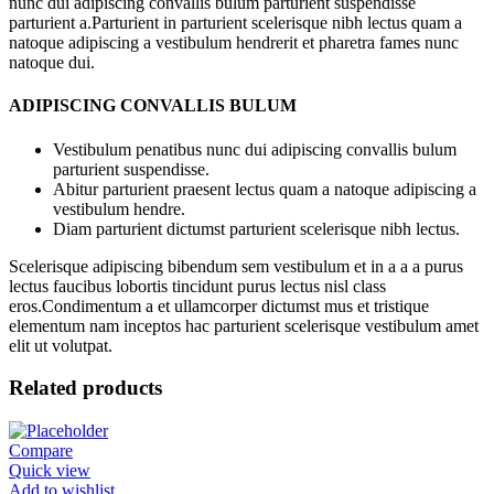
nunc dui adipiscing convallis bulum parturient suspendisse
parturient a.Parturient in parturient scelerisque nibh lectus quam a
natoque adipiscing a vestibulum hendrerit et pharetra fames nunc
natoque dui.
ADIPISCING CONVALLIS BULUM
Vestibulum penatibus nunc dui adipiscing convallis bulum
parturient suspendisse.
Abitur parturient praesent lectus quam a natoque adipiscing a
vestibulum hendre.
Diam parturient dictumst parturient scelerisque nibh lectus.
Scelerisque adipiscing bibendum sem vestibulum et in a a a purus
lectus faucibus lobortis tincidunt purus lectus nisl class
eros.Condimentum a et ullamcorper dictumst mus et tristique
elementum nam inceptos hac parturient scelerisque vestibulum amet
elit ut volutpat.
Related products
Compare
Quick view
Add to wishlist