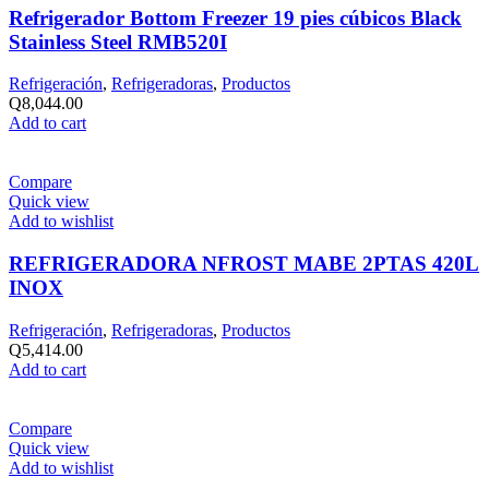
Refrigerador Bottom Freezer 19 pies cúbicos Black
Stainless Steel RMB520I
Refrigeración
,
Refrigeradoras
,
Productos
Q
8,044.00
Add to cart
Compare
Quick view
Add to wishlist
REFRIGERADORA NFROST MABE 2PTAS 420L
INOX
Refrigeración
,
Refrigeradoras
,
Productos
Q
5,414.00
Add to cart
Compare
Quick view
Add to wishlist