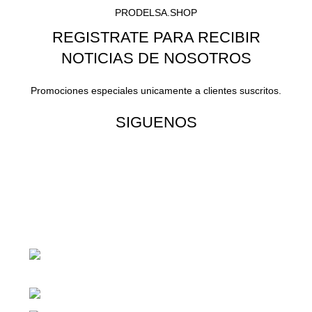
PRODELSA.SHOP
REGISTRATE PARA RECIBIR
NOTICIAS DE NOSOTROS
Promociones especiales unicamente a clientes suscritos.
SIGUENOS
¡Todo para tu cas!
1ra Calle "B" 16-70 Zona 1, Ciudad
Guatemala
Teléfono: +(502) 2255-0700