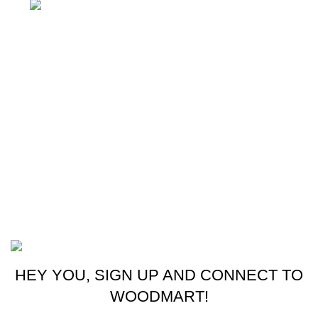
Whatsapp: +(502) 2255-0700
Enlaces útiles
Cocina
Climatización
Electrodomésticos
Lavandería
Repuestos Mabe
Terminos & Condiciones
Basado en
Gloow
Tema
2026
E-Commerce
.
HEY YOU, SIGN UP AND CONNECT TO
WOODMART!