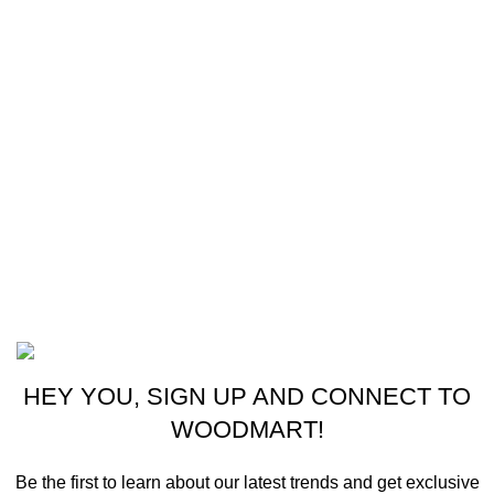
Enlaces útiles
Cocina
Climatización
Electrodomésticos
Lavandería
Repuestos Mabe
Terminos & Condiciones
Basado en
Gloow
Tema
2026
E-Commerce
.
HEY YOU, SIGN UP AND CONNECT TO
WOODMART!
Be the first to learn about our latest trends and get exclusive