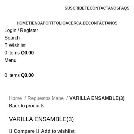
ENVIOS EN TODA LA REPUBLICA DE GUATEMALA
SUSCRIBETE
CONTÁCTANOS
FAQS
HOME
TIENDA
PORTFOLIO
ACERCA DE
CONTÁCTANOS
Login / Register
Search
Wishlist
0
items
Q
0.00
Menu
0
items
Q
0.00
Click to enlarge
Home
Repuestos Mabe
VARILLA ENSAMBLE(3)
Back to products
VARILLA ENSAMBLE(3)
Compare
Add to wishlist