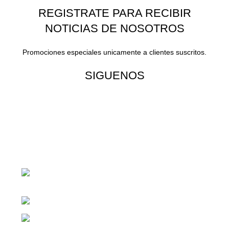
REGISTRATE PARA RECIBIR
NOTICIAS DE NOSOTROS
Promociones especiales unicamente a clientes suscritos.
SIGUENOS
¡Todo para tu cas!
1ra Calle "B" 16-70 Zona 1, Ciudad
Guatemala
Teléfono: +(502) 2255-0700
Whatsapp: +(502) 2255-0700