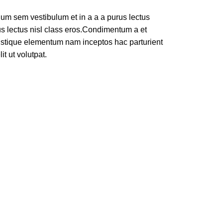
um sem vestibulum et in a a a purus lectus
rus lectus nisl class eros.Condimentum a et
ristique elementum nam inceptos hac parturient
t ut volutpat.