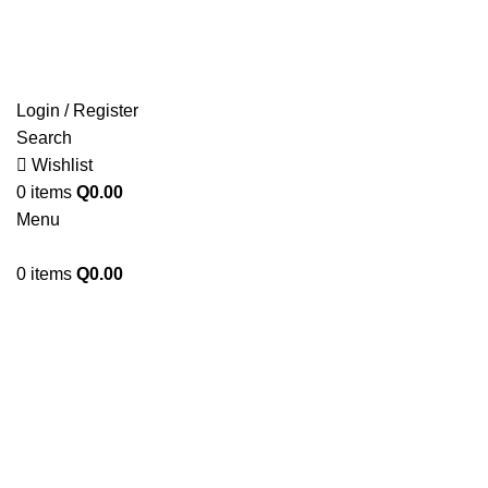
ENVIOS EN TODA LA REPUBLICA DE GUATEMALA
Login / Register
Search
Wishlist
0
items
Q
0.00
Menu
0
items
Q
0.00
Click to enlarge