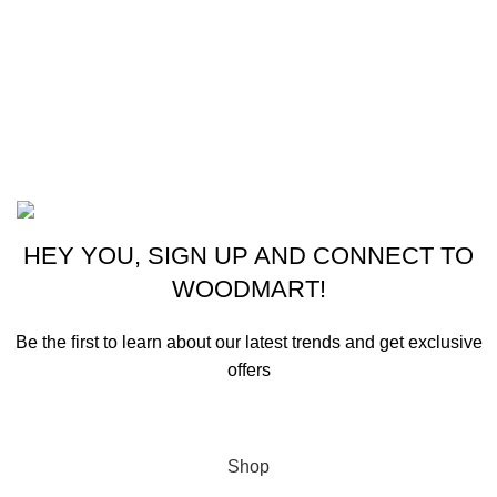
Electrodomésticos
Lavandería
Repuestos Mabe
Terminos & Condiciones
Basado en
Gloow
Tema
2026
E-Commerce
.
HEY YOU, SIGN UP AND CONNECT TO
WOODMART!
Be the first to learn about our latest trends and get exclusive
offers
Will be used in accordance with our
Privacy Policy
Shop