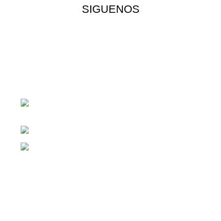
SIGUENOS
¡Todo para tu cas!
1ra Calle "B" 16-70 Zona 1, Ciudad
Guatemala
Teléfono: +(502) 2255-0700
Whatsapp: +(502) 2255-0700
Enlaces útiles
Cocina
Climatización