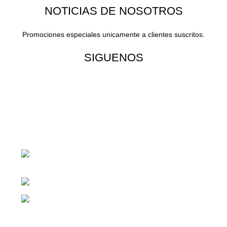
NOTICIAS DE NOSOTROS
Promociones especiales unicamente a clientes suscritos.
SIGUENOS
¡Todo para tu cas!
1ra Calle "B" 16-70 Zona 1, Ciudad
Guatemala
Teléfono: +(502) 2255-0700
Whatsapp: +(502) 2255-0700
Enlaces útiles