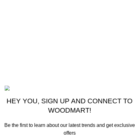
Cocina
Climatización
Electrodomésticos
Lavandería
Repuestos Mabe
Terminos & Condiciones
Basado en
Gloow
Tema
2026
E-Commerce
.
HEY YOU, SIGN UP AND CONNECT TO
WOODMART!
Be the first to learn about our latest trends and get exclusive
offers