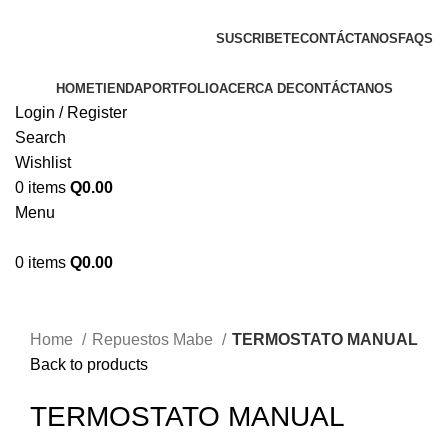
ENVIOS EN TODA LA REPUBLICA DE GUATEMALA
SUSCRIBETE
CONTÁCTANOS
FAQS
HOME
TIENDA
PORTFOLIO
ACERCA DE
CONTÁCTANOS
Login / Register
Search
Wishlist
0
items
Q
0.00
Menu
0
items
Q
0.00
Click to enlarge
Home
Repuestos Mabe
TERMOSTATO MANUAL
Back to products
TERMOSTATO MANUAL