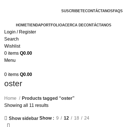
ENVIOS EN TODA LA REPUBLICA DE GUATEMALA
SUSCRIBETE
CONTÁCTANOS
FAQS
HOME
TIENDA
PORTFOLIO
ACERCA DE
CONTÁCTANOS
Login / Register
Search
Wishlist
0
items
Q
0.00
Menu
0
items
Q
0.00
oster
Home
Products tagged “oster”
Showing all 11 results
Show
9
12
18
24
Show sidebar