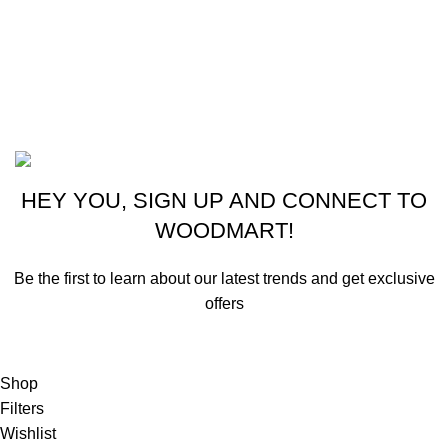
Lavandería
Repuestos Mabe
Terminos & Condiciones
Basado en
Gloow
Tema
2026
E-Commerce
.
HEY YOU, SIGN UP AND CONNECT TO
WOODMART!
Be the first to learn about our latest trends and get exclusive
offers
Will be used in accordance with our
Privacy Policy
Shop
Filters
Wishlist