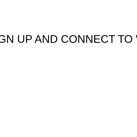
Terminos & Condiciones
IGN UP AND CONNECT T
e the first to learn about our latest trends and get exclusive offe
Will be used in accordance with our
Privacy Policy
Shop
Filters
Wishlist
Cart
My account