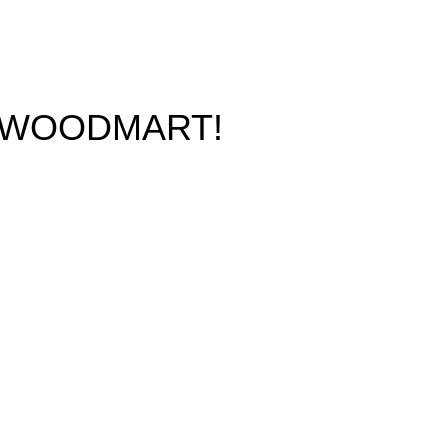
O WOODMART!
rs