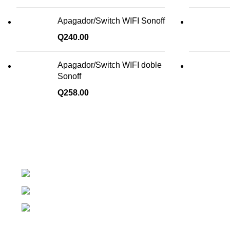
Apagador/Switch WIFI Sonoff
Q
240.00
Apagador/Switch WIFI doble
Sonoff
Q
258.00
¡Todo para tu cas!
1ra Calle "B" 16-70 Zona 1, Ciudad Guatemal
Teléfono: +(502) 2255-0700
Whatsapp: +(502) 2255-0700