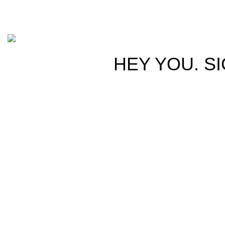
Basado en
Gloow
Tema
2026
E-Commerce
.
HEY YOU, S
B