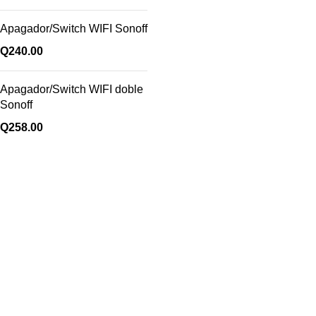
Apagador/Switch WIFI Sonoff
Q
240.00
Apagador/Switch WIFI doble
Sonoff
Q
258.00
Enlaces útiles
Cocina
Climatización
a
Electrodomésticos
Lavandería
Repuestos Mabe