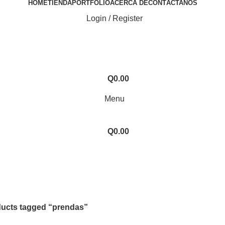
HOME
TIENDA
PORTFOLIO
ACERCA DE
CONTÁCTANOS
Login / Register
Q
0.00
Menu
Q
0.00
ucts tagged “prendas”