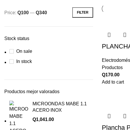
Price:
Q100
—
Q340
FILTER
Stock status
PLANCHA
On sale
Electrodomés
In stock
Productos
Q
170.00
Add to cart
Productos mejor valorados
MICROONDAS MABE 1.1
ACERO INOX
Q
1,041.00
Plancha 