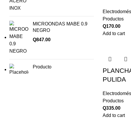
Electrodomés
Productos
MICROONDAS MABE 0.9
Q
170.00
NEGRO
Add to cart
Q
847.00
Producto
PLANCHA
PULIDA
Electrodomés
Productos
Q
335.00
Add to cart