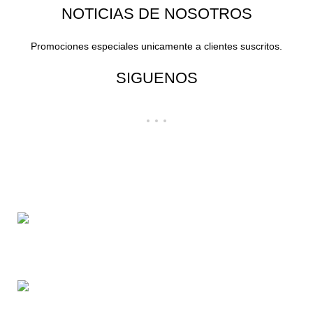
NOTICIAS DE NOSOTROS
Promociones especiales unicamente a clientes suscritos.
SIGUENOS
¡Todo para tu cas!
1ra Calle "B" 16-70 Zona 1, Ciudad Guatemala
Teléfono: +(502) 2255-0700