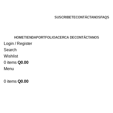
ENVIOS EN TODA LA REPUBLICA DE GUATEMALA
SUSCRIBETE
CONTÁCTANOS
FAQS
HOME
TIENDA
PORTFOLIO
ACERCA DE
CONTÁCTANOS
Login / Register
Search
Wishlist
0
items
Q
0.00
Menu
0
items
Q
0.00