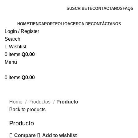
ENVIOS EN TODA LA REPUBLICA DE GUATEMALA
SUSCRIBETE
CONTÁCTANOS
FAQS
HOME
TIENDA
PORTFOLIO
ACERCA DE
CONTÁCTANOS
Login / Register
Search
Wishlist
0
items
Q
0.00
Menu
0
items
Q
0.00
Click to enlarge
Home
Productos
Producto
Back to products
Producto
Compare
Add to wishlist