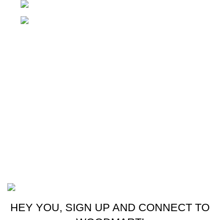
Teléfono: +(502) 2255-0700
Whatsapp: +(502) 2255-0700
Enlaces útiles
Cocina
Climatización
Electrodomésticos
Lavandería
Repuestos Mabe
Terminos & Condiciones
Basado en
Gloow
Tema
2026
E-Commerce
.
HEY YOU, SIGN UP AND CONNECT TO