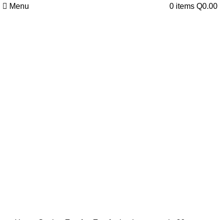
Menu
0
items
Q
0.00
Click to enlarge