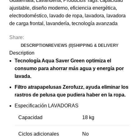
Guatemala
,
Lavanderia
,
Productos
Tags:
capacidad
ajustable
,
diseño moderno
,
eficiencia energética
,
electrodoméstico
,
lavado de ropa
,
lavadora
,
lavadora
de carga frontal
,
lavandería
,
tecnología avanzada
Share:
DESCRIPTION
REVIEWS (0)
SHIPPING & DELIVERY
Description
Tecnología Aqua Saver Green optimiza el
consumo para ahorrar más agua y energía por
lavada.
Filtro atrapapelusas Zerofuzz, ayuda eliminar los
rastros de pelusa que pudiera haber en la ropa.
Especificación LAVADORAS
Capacidad
18 kg
Ciclos adicionales
No