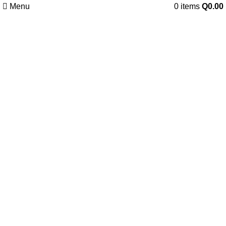
Menu
0
items
Q
0.00
Click to enlarge