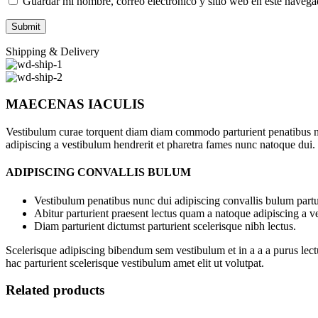
Guardar mi nombre, correo electrónico y sitio web en este naveg
Shipping & Delivery
MAECENAS IACULIS
Vestibulum curae torquent diam diam commodo parturient penatibus nunc
adipiscing a vestibulum hendrerit et pharetra fames nunc natoque dui.
ADIPISCING CONVALLIS BULUM
Vestibulum penatibus nunc dui adipiscing convallis bulum partu
Abitur parturient praesent lectus quam a natoque adipiscing a 
Diam parturient dictumst parturient scelerisque nibh lectus.
Scelerisque adipiscing bibendum sem vestibulum et in a a a purus lect
hac parturient scelerisque vestibulum amet elit ut volutpat.
Related products