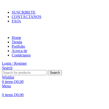
ENVIOS EN TODA LA REPUBLICA DE GUATEMALA
SUSCRIBETE
CONTÁCTANOS
FAQs
Home
Tienda
Portfolio
Acerca de
Contáctanos
Login / Register
Search
Search
Wishlist
0
items
Q
0.00
Menu
0
items
Q
0.00