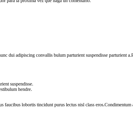
ador para la próxima vez que haga un comentario.
 dui adipiscing convallis bulum parturient suspendisse parturient a.Pa
rient suspendisse.
vestibulum hendre.
us faucibus lobortis tincidunt purus lectus nisl class eros.Condimentum