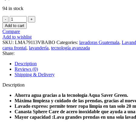
94 in stock
LAVADORA
19
Add to cart
KG
Compare
MABE
Add to wishlist
BLANCA
SKU:
LMA79113VBABO
Categories:
lavadoras Guatemala
,
Lavand
C/GABINETE
carga frontal
,
lavandería
,
tecnología avanzada
quantity
Share:
Description
Reviews (0)
Shipping & Delivery
Description
Ahorra agua gracias a la tecnología Aqua Saver Green.
Máxima limpieza y cuidado de las prendas, gracias al nuevo
Lavado express: permite tener ropa limpia en tan solo 20 m
Canasta Sphere Care de acero inoxidable que ayuda a una 
Mayor capacidad :Lava grandes prendas en una sola lavad