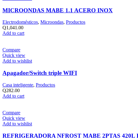
MICROONDAS MABE 1.1 ACERO INOX
Electrodomésticos
,
Microondas
,
Productos
Q
1,041.00
Add to cart
Compare
Quick view
Add to wishlist
Apagador/Switch triple WIFI
Casa inteligente
,
Productos
Q
282.00
Add to cart
Compare
Quick view
Add to wishlist
REFRIGERADORA NFROST MABE 2PTAS 420L 