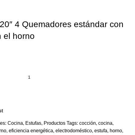
 20″ 4 Quemadores estándar con
n el horno
st
es:
Cocina
,
Estufas
,
Productos
Tags:
cocción
,
cocina
,
rno
,
eficiencia energética
,
electrodoméstico
,
estufa
,
horno
,