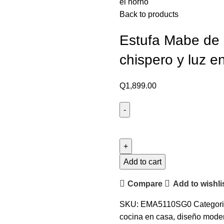
el horno
Back to products
Estufa Mabe de
chispero y luz e
Q
1,899.00
Add to cart
Compare
Add to wishli
SKU:
EMA5110SG0
Categori
cocina en casa
,
diseño mode