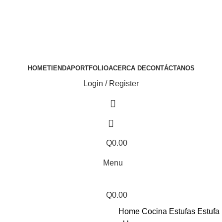
HOME
TIENDA
PORTFOLIO
ACERCA DE
CONTÁCTANOS
Login / Register
Q
0.00
Menu
Q
0.00
Home
Cocina
Estufas
Estufa