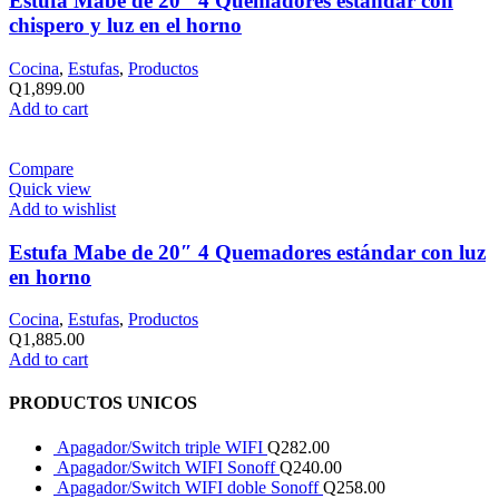
Estufa Mabe de 20″ 4 Quemadores estándar con
chispero y luz en el horno
Cocina
,
Estufas
,
Productos
Q
1,899.00
Add to cart
Compare
Quick view
Add to wishlist
Estufa Mabe de 20″ 4 Quemadores estándar con luz
en horno
Cocina
,
Estufas
,
Productos
Q
1,885.00
Add to cart
PRODUCTOS UNICOS
Apagador/Switch triple WIFI
Q
282.00
Apagador/Switch WIFI Sonoff
Q
240.00
Apagador/Switch WIFI doble Sonoff
Q
258.00