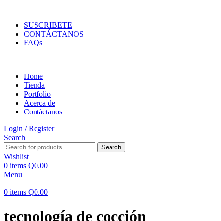
ENVIOS EN TODA LA REPUBLICA DE GUATEMALA
SUSCRIBETE
CONTÁCTANOS
FAQs
Home
Tienda
Portfolio
Acerca de
Contáctanos
Login / Register
Search
Search
Wishlist
0
items
Q
0.00
Menu
0
items
Q
0.00
tecnología de cocción