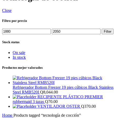
Close
Filtro por precio
Min
Max
Filter
price
price
Stock status
On sale
In stock
Productos mejor valorados
Refrigerador Bottom Freezer 19 pies cúbicos Black Stainless
Steel RMB520I
Q
8,044.00
RECIPIENTE PLÁSTICO PREMIER
rubbermaid 3 tazas
Q
70.00
VENTILADOR OSTER
Q
370.00
Home
Products tagged “tecnología de cocción”