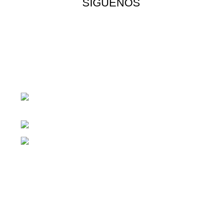
SIGUENOS
¡Todo para tu cas!
1ra Calle "B" 16-70 Zona 1, Ciudad
Guatemala
Teléfono: +(502) 2255-0700
Whatsapp: +(502) 2255-0700
Enlaces útiles
Cocina
Climatización