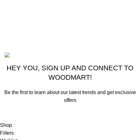
Electrodomésticos
Lavandería
Repuestos Mabe
Terminos & Condiciones
Basado en
Gloow
Tema
2026
E-Commerce
.
HEY YOU, SIGN UP AND CONNECT TO
WOODMART!
Be the first to learn about our latest trends and get exclusive
offers
Will be used in accordance with our
Privacy Policy
Shop
Filters