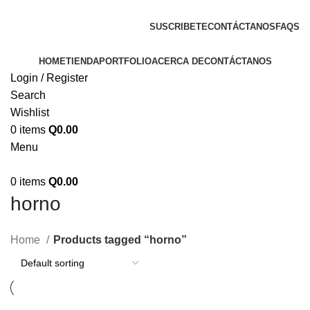
ENVIOS EN TODA LA REPUBLICA DE GUATEMALA
SUSCRIBETE
CONTÁCTANOS
FAQS
HOME
TIENDA
PORTFOLIO
ACERCA DE
CONTÁCTANOS
Login / Register
Search
Wishlist
0
items
Q
0.00
Menu
0
items
Q
0.00
horno
Home
Products tagged “horno”