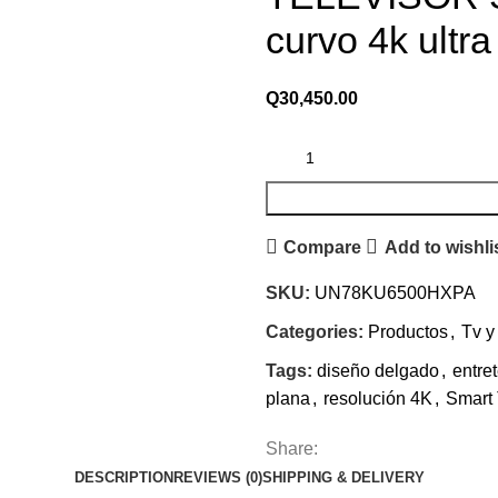
curvo 4k ultr
Q
30,450.00
Compare
Add to wishli
SKU:
UN78KU6500HXPA
Categories:
Productos
,
Tv y
Tags:
diseño delgado
,
entre
plana
,
resolución 4K
,
Smart
Share:
DESCRIPTION
REVIEWS (0)
SHIPPING & DELIVERY