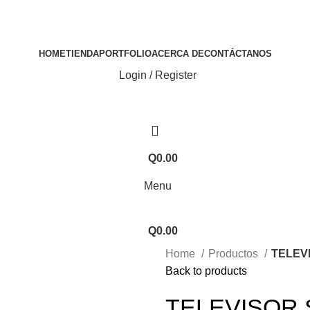
HOME
TIENDA
PORTFOLIO
ACERCA DE
CONTÁCTANOS
Login / Register
Q
0.00
Menu
Q
0.00
Home
Productos
TELEVI
Back to products
TELEVISOR 