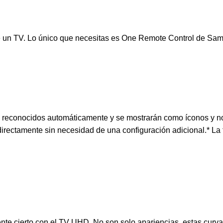
esde un TV. Lo único que necesitas es One Remote Control de 
n reconocidos automáticamente y se mostrarán como íconos y n
ectamente sin necesidad de una configuración adicional.* La 
ente cierto con el TV UHD. No son solo apariencias, estas curva