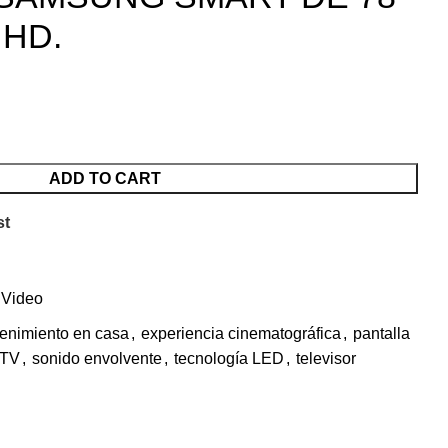
a HD.
ADD TO CART
st
 Video
tenimiento en casa
,
experiencia cinematográfica
,
pantalla
 TV
,
sonido envolvente
,
tecnología LED
,
televisor