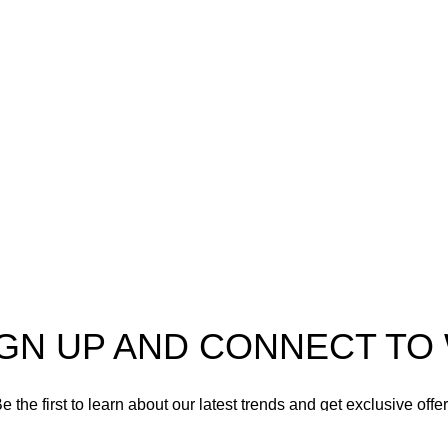
Enlaces útiles
Cocina
Climatización
a
Electrodomésticos
Lavandería
Repuestos Mabe
Terminos & Condiciones
IGN UP AND CONNECT T
e the first to learn about our latest trends and get exclusive offe