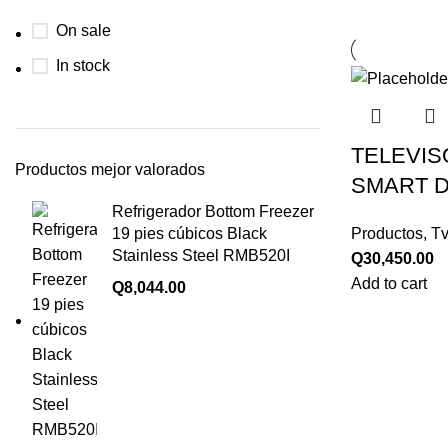
On sale
In stock
TELEVI
Productos mejor valorados
SMART DE
Refrigerador Bottom Freezer
19 pies cúbicos Black
Productos
,
Tv
Stainless Steel RMB520I
Q
30,450.00
Add to cart
Q
8,044.00