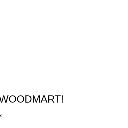
O WOODMART!
rs