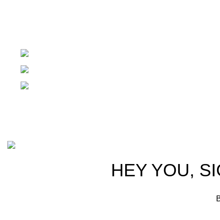
¡Todo para tu cas!
1ra Calle "B" 16-70 Zona 1, Ciudad Guatemal
Teléfono: +(502) 2255-0700
Whatsapp: +(502) 2255-0700
Basado en
Gloow
Tema
2026
E-Commerce
.
HEY YOU, S
B