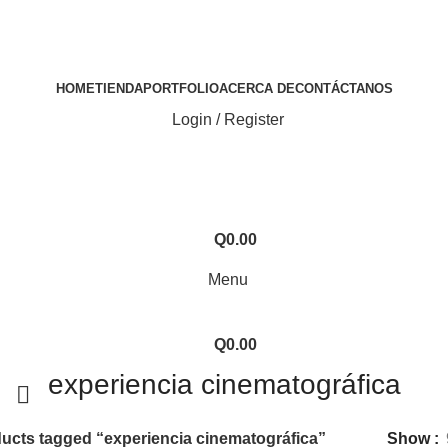
HOME
TIENDA
PORTFOLIO
ACERCA DE
CONTÁCTANOS
Login / Register
Q
0.00
Menu
Q
0.00
experiencia cinematográfica
ucts tagged “experiencia cinematográfica”
Show