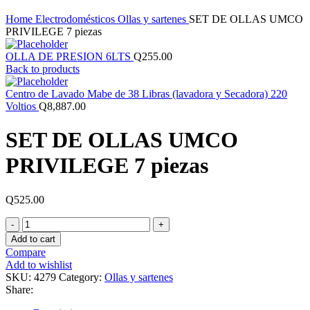
Click to enlarge
Home
Electrodomésticos
Ollas y sartenes
SET DE OLLAS UMCO
PRIVILEGE 7 piezas
OLLA DE PRESION 6LTS
Q
255.00
Back to products
Centro de Lavado Mabe de 38 Libras (lavadora y Secadora) 220
Voltios
Q
8,887.00
SET DE OLLAS UMCO
PRIVILEGE 7 piezas
Q
525.00
SET
DE
Add to cart
OLLAS
Compare
UMCO
Add to wishlist
PRIVILEGE
SKU:
4279
Category:
Ollas y sartenes
7
Share:
piezas
quantity