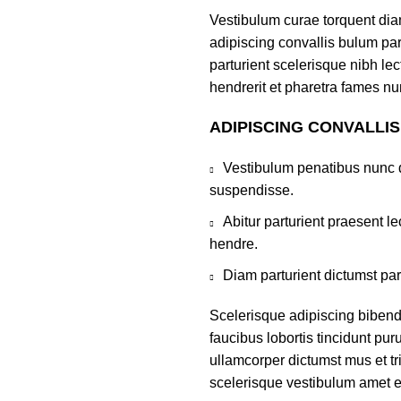
Vestibulum curae torquent di
adipiscing convallis bulum par
parturient scelerisque nibh l
hendrerit et pharetra fames nu
ADIPISCING CONVALLI
Vestibulum penatibus nunc d
suspendisse.
Abitur parturient praesent 
hendre.
Diam parturient dictumst par
Scelerisque adipiscing bibend
faucibus lobortis tincidunt pu
ullamcorper dictumst mus et t
scelerisque vestibulum amet eli