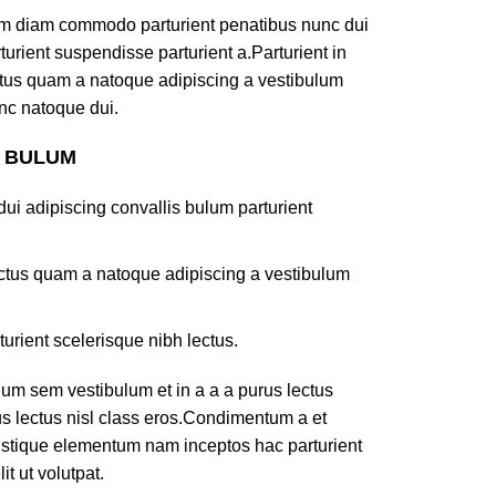
am diam commodo parturient penatibus nunc dui
turient suspendisse parturient a.Parturient in
ectus quam a natoque adipiscing a vestibulum
nc natoque dui.
S BULUM
ui adipiscing convallis bulum parturient
lectus quam a natoque adipiscing a vestibulum
turient scelerisque nibh lectus.
um sem vestibulum et in a a a purus lectus
rus lectus nisl class eros.Condimentum a et
ristique elementum nam inceptos hac parturient
t ut volutpat.