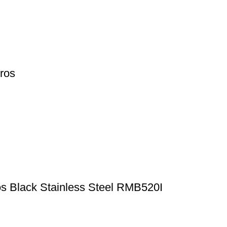
tros
os Black Stainless Steel RMB520I