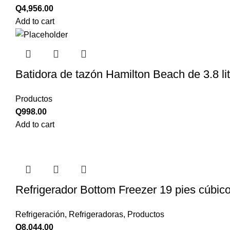
Q
4,956.00
Add to cart
Batidora de tazón Hamilton Beach de 3.8 li
Productos
Q
998.00
Add to cart
Refrigerador Bottom Freezer 19 pies cúbic
Refrigeración
,
Refrigeradoras
,
Productos
Q
8,044.00