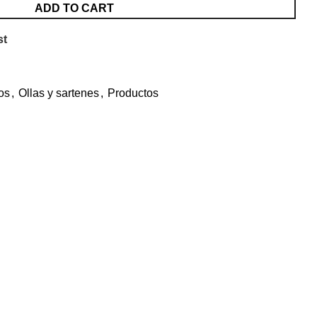
ADD TO CART
st
os
,
Ollas y sartenes
,
Productos