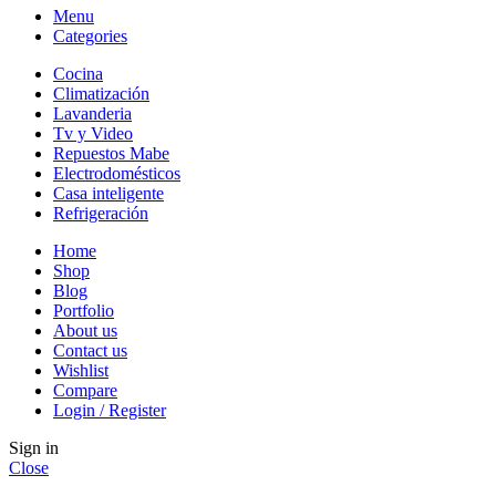
Menu
Categories
Cocina
Climatización
Lavanderia
Tv y Video
Repuestos Mabe
Electrodomésticos
Casa inteligente
Refrigeración
Home
Shop
Blog
Portfolio
About us
Contact us
Wishlist
Compare
Login / Register
Sign in
Close