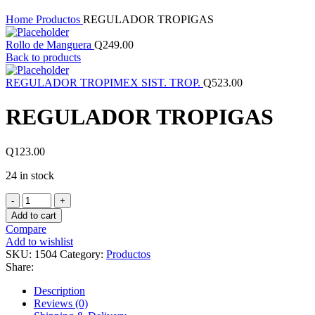
Click to enlarge
Home
Productos
REGULADOR TROPIGAS
Rollo de Manguera
Q
249.00
Back to products
REGULADOR TROPIMEX SIST. TROP.
Q
523.00
REGULADOR TROPIGAS
Q
123.00
24 in stock
REGULADOR
TROPIGAS
Add to cart
quantity
Compare
Add to wishlist
SKU:
1504
Category:
Productos
Share:
Description
Reviews (0)