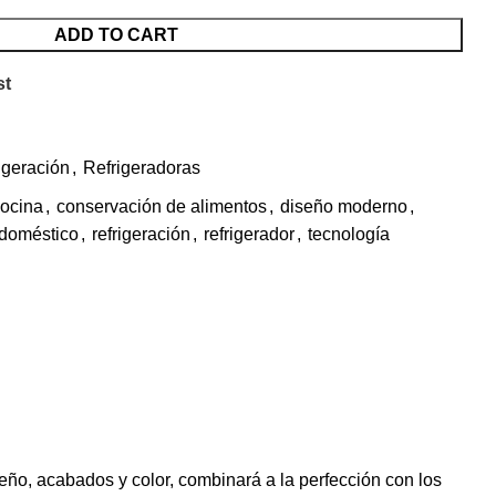
ADD TO CART
st
igeración
,
Refrigeradoras
ocina
,
conservación de alimentos
,
diseño moderno
,
odoméstico
,
refrigeración
,
refrigerador
,
tecnología
ño, acabados y color, combinará a la perfección con los