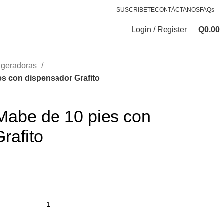
SUSCRIBETE
CONTÁCTANOS
FAQs
Login / Register
Q
0.00
igeradoras
es con dispensador Grafito
Mabe de 10 pies con
rafito