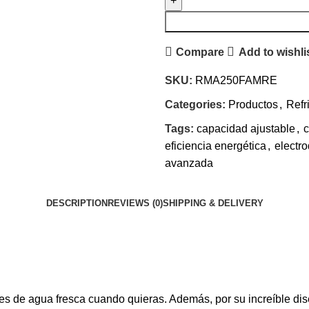
Compare
Add to wishli
SKU:
RMA250FAMRE
Categories:
Productos
,
Refr
Tags:
capacidad ajustable
,
c
eficiencia energética
,
electr
avanzada
DESCRIPTION
REVIEWS (0)
SHIPPING & DELIVERY
 de agua fresca cuando quieras. Además, por su increíble dise