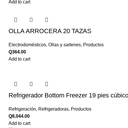
Add to cart
OLLA ARROCERA 20 TAZAS
Electrodomésticos
,
Ollas y sartenes
,
Productos
Q
364.00
Add to cart
Refrigerador Bottom Freezer 19 pies cúbic
Refrigeración
,
Refrigeradoras
,
Productos
Q
8,044.00
Add to cart