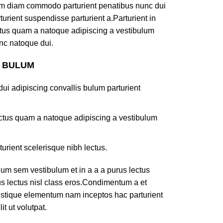
am diam commodo parturient penatibus nunc dui
turient suspendisse parturient a.Parturient in
ectus quam a natoque adipiscing a vestibulum
nc natoque dui.
S BULUM
ui adipiscing convallis bulum parturient
lectus quam a natoque adipiscing a vestibulum
turient scelerisque nibh lectus.
um sem vestibulum et in a a a purus lectus
rus lectus nisl class eros.Condimentum a et
ristique elementum nam inceptos hac parturient
t ut volutpat.