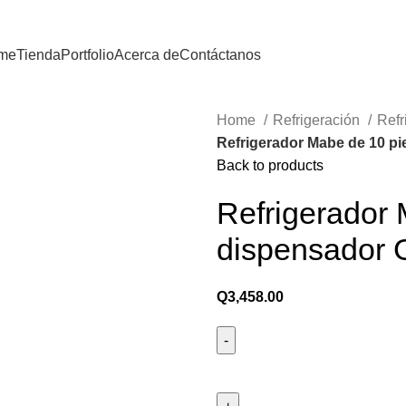
me
Tienda
Portfolio
Acerca de
Contáctanos
Home
Refrigeración
Refr
Refrigerador Mabe de 10 pi
Back to products
Refrigerador 
dispensador G
Q
3,458.00