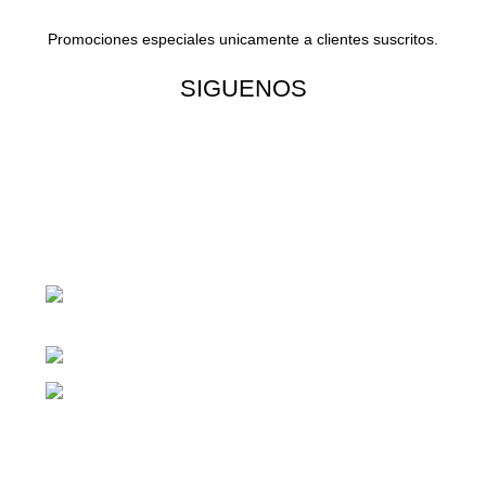
Promociones especiales unicamente a clientes suscritos.
SIGUENOS
¡Todo para tu cas!
1ra Calle "B" 16-70 Zona 1, Ciudad
Guatemala
Teléfono: +(502) 2255-0700
Whatsapp: +(502) 2255-0700
Enlaces útiles