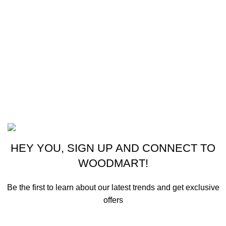
Cocina
Climatización
Electrodomésticos
Lavandería
Repuestos Mabe
Terminos & Condiciones
Basado en
Gloow
Tema
2026
E-Commerce
.
HEY YOU, SIGN UP AND CONNECT TO
WOODMART!
Be the first to learn about our latest trends and get exclusive
offers
Will be used in accordance with our
Privacy Policy