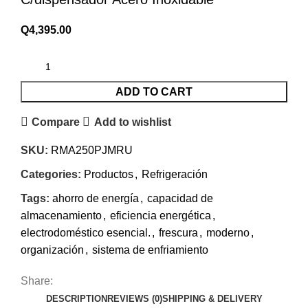
Q
4,395.00
ADD TO CART
Compare
Add to wishlist
SKU:
RMA250PJMRU
Categories:
Productos
,
Refrigeración
Tags:
ahorro de energía
,
capacidad de
almacenamiento
,
eficiencia energética
,
electrodoméstico esencial.
,
frescura
,
moderno
,
organización
,
sistema de enfriamiento
Share:
DESCRIPTION
REVIEWS (0)
SHIPPING & DELIVERY