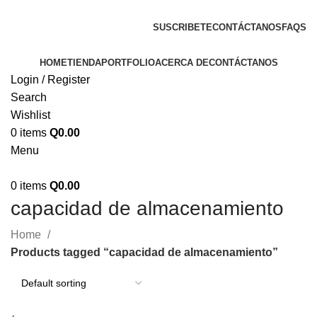
ENVIOS EN TODA LA REPUBLICA DE GUATEMALA
SUSCRIBETE
CONTÁCTANOS
FAQS
HOME
TIENDA
PORTFOLIO
ACERCA DE
CONTÁCTANOS
Login / Register
Search
Wishlist
0
items
Q
0.00
Menu
0
items
Q
0.00
capacidad de almacenamiento
Home
Products tagged “capacidad de almacenamiento”