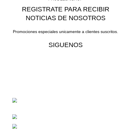
REGISTRATE PARA RECIBIR
NOTICIAS DE NOSOTROS
Promociones especiales unicamente a clientes suscritos.
SIGUENOS
¡Todo para tu cas!
1ra Calle "B" 16-70 Zona 1, Ciudad
Guatemala
Teléfono: +(502) 2255-0700
Whatsapp: +(502) 2255-0700