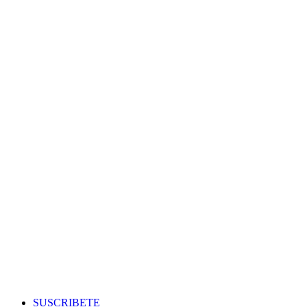
ENVIOS EN TODA LA REPUBLICA DE GUATEMALA
SUSCRIBETE