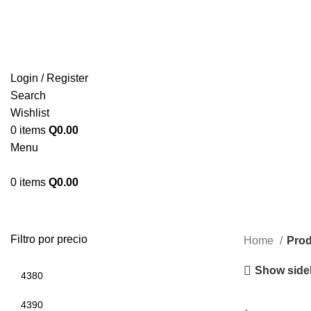
ENVIOS EN TODA LA REPUBLICA DE GUATEMALA
Login / Register
Search
Wishlist
0
items
Q
0.00
Menu
0
items
Q
0.00
Filtro por precio
Home
Prod
Show side