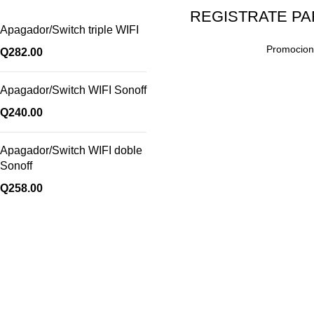
REGISTRATE PA
Apagador/Switch triple WIFI
Promocione
Q
282.00
Apagador/Switch WIFI Sonoff
Q
240.00
Apagador/Switch WIFI doble
Sonoff
Q
258.00
Enlaces útiles
Cocina
Climatización
a
Electrodomésticos