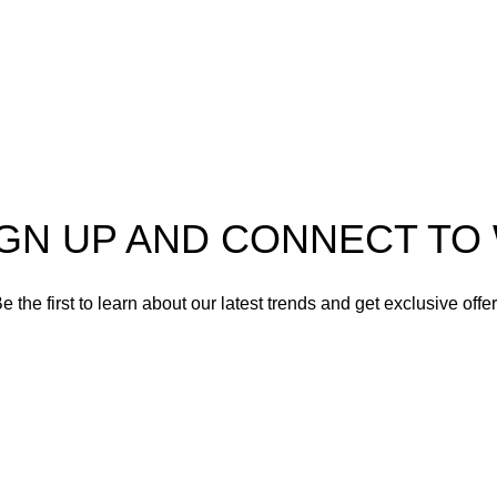
Lavandería
Repuestos Mabe
Terminos & Condiciones
IGN UP AND CONNECT T
e the first to learn about our latest trends and get exclusive offe
Will be used in accordance with our
Privacy Policy