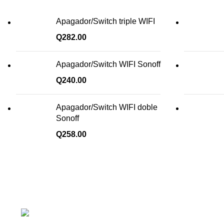
Apagador/Switch triple WIFI
Q
282.00
Apagador/Switch WIFI Sonoff
Q
240.00
Apagador/Switch WIFI doble
Sonoff
Q
258.00
¡Todo para tu cas!
1ra Calle "B" 16-70 Zona 1, Ciudad Guatemal