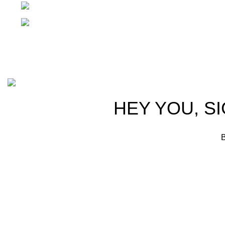
Teléfono: +(502) 2255-0700
Whatsapp: +(502) 2255-0700
Basado en
Gloow
Tema
2026
E-Commerce
.
HEY YOU, S
B
Shop
Filters
Wishlist
0
items
Cart