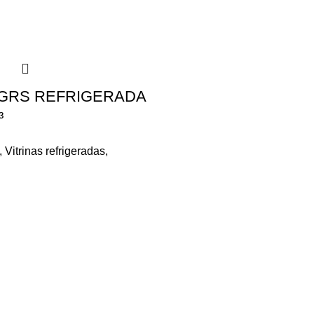
 GRS REFRIGERADA
³
,
Vitrinas refrigeradas
,