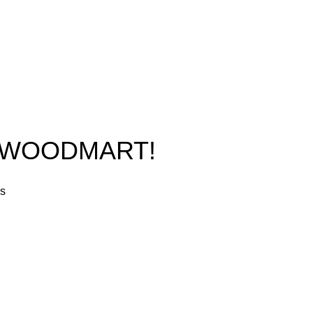
O WOODMART!
rs