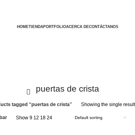
HOME
TIENDA
PORTFOLIO
ACERCA DE
CONTÁCTANOS
puertas de crista
ucts tagged “puertas de crista”
Showing the single result
bar
Show
9
12
18
24