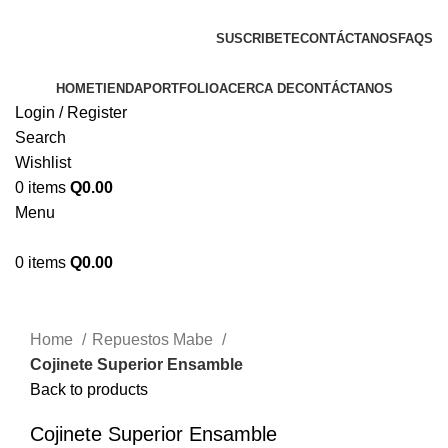
ENVIOS EN TODA LA REPUBLICA DE GUATEMALA
SUSCRIBETE
CONTÁCTANOS
FAQS
HOME
TIENDA
PORTFOLIO
ACERCA DE
CONTÁCTANOS
Login / Register
Search
Wishlist
0
items
Q
0.00
Menu
0
items
Q
0.00
Click to enlarge
Home
Repuestos Mabe
Cojinete Superior Ensamble
Back to products
Cojinete Superior Ensamble