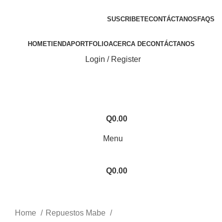
ENVIOS EN TODA LA REPUBLICA DE GUATEMALA
SUSCRIBETE
CONTÁCTANOS
FAQS
HOME
TIENDA
PORTFOLIO
ACERCA DE
CONTÁCTANOS
Login / Register
Q
0.00
Menu
Q
0.00
Click to enlarge
Home
Repuestos Mabe