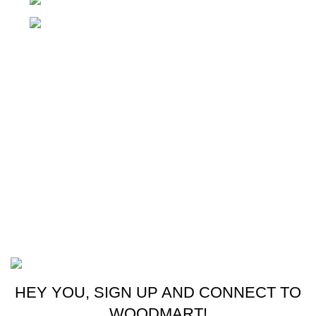
Teléfono: +(502) 2255-0700
Whatsapp: +(502) 2255-0700
Enlaces útiles
Cocina
Climatización
Electrodomésticos
Lavandería
Repuestos Mabe
Terminos & Condiciones
Basado en
Gloow
Tema
2026
E-Commerce
.
HEY YOU, SIGN UP AND CONNECT TO
WOODMART!