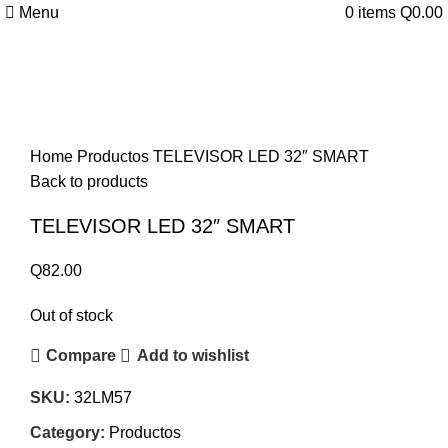
Menu
0
items
Q
0.00
Sold out
Click to enlarge
Home
Productos
TELEVISOR LED 32″ SMART
Back to products
TELEVISOR LED 32″ SMART
Q
82.00
Out of stock
Compare
Add to wishlist
SKU:
32LM57
Category:
Productos