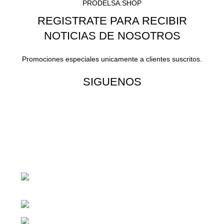
PRODELSA.SHOP
REGISTRATE PARA RECIBIR
NOTICIAS DE NOSOTROS
Promociones especiales unicamente a clientes suscritos.
SIGUENOS
¡Todo para tu cas!
1ra Calle "B" 16-70 Zona 1, Ciudad
Guatemala
Teléfono: +(502) 2255-0700
Whatsapp: +(502) 2255-0700