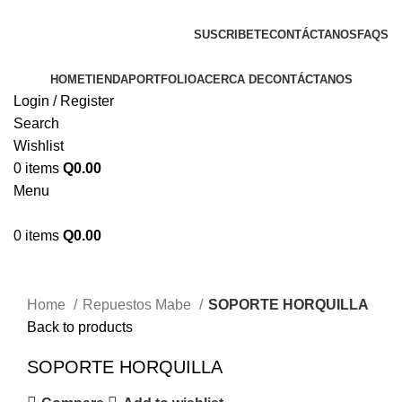
ENVIOS EN TODA LA REPUBLICA DE GUATEMALA
SUSCRIBETE
CONTÁCTANOS
FAQS
HOME
TIENDA
PORTFOLIO
ACERCA DE
CONTÁCTANOS
Login / Register
Search
Wishlist
0
items
Q
0.00
Menu
0
items
Q
0.00
Click to enlarge
Home
Repuestos Mabe
SOPORTE HORQUILLA
Back to products
SOPORTE HORQUILLA