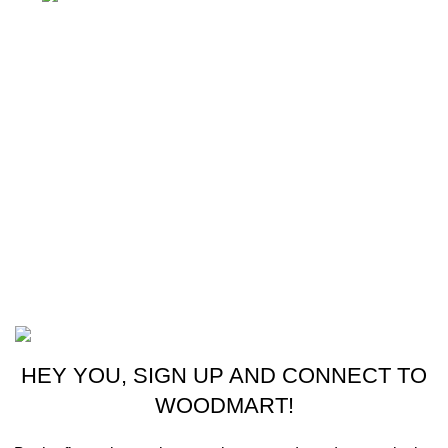
Enlaces útiles
Cocina
Climatización
Electrodomésticos
Lavandería
Repuestos Mabe
Terminos & Condiciones
Basado en
Gloow
Tema
2026
E-Commerce
.
HEY YOU, SIGN UP AND CONNECT TO
WOODMART!