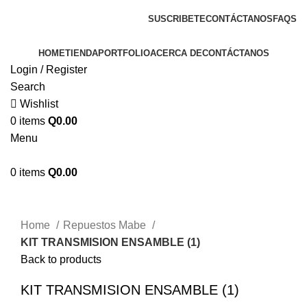
ENVIOS EN TODA LA REPUBLICA DE GUATEMALA
SUSCRIBETE
CONTÁCTANOS
FAQS
HOME
TIENDA
PORTFOLIO
ACERCA DE
CONTÁCTANOS
Login / Register
Search
Wishlist
0
items
Q
0.00
Menu
0
items
Q
0.00
Click to enlarge
Home
Repuestos Mabe
KIT TRANSMISION ENSAMBLE (1)
Back to products
KIT TRANSMISION ENSAMBLE (1)