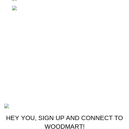
Whatsapp: +(502) 2255-0700
Enlaces útiles
Cocina
Climatización
Electrodomésticos
Lavandería
Repuestos Mabe
Terminos & Condiciones
Basado en
Gloow
Tema
2026
E-Commerce
.
HEY YOU, SIGN UP AND CONNECT TO
WOODMART!