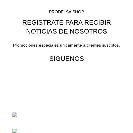
PRODELSA.SHOP
REGISTRATE PARA RECIBIR
NOTICIAS DE NOSOTROS
Promociones especiales unicamente a clientes suscritos.
SIGUENOS
¡Todo para tu cas!
1ra Calle "B" 16-70 Zona 1, Ciudad
Guatemala
Teléfono: +(502) 2255-0700