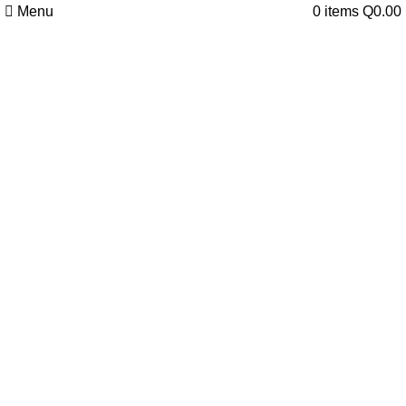
Menu
0
items
Q
0.00
Click to enlarge