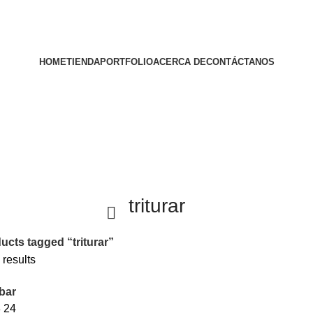
HOME
TIENDA
PORTFOLIO
ACERCA DE
CONTÁCTANOS
triturar
ucts tagged “triturar”
 results
bar
8
24