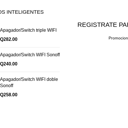
S INTELIGENTES
REGISTRATE PA
Apagador/Switch triple WIFI
Promocione
Q
282.00
Apagador/Switch WIFI Sonoff
Q
240.00
Apagador/Switch WIFI doble
Sonoff
Q
258.00
Enlaces útiles
Cocina