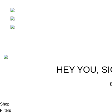
1ra Calle "B" 16-70 Zona 1, Ciudad Guatemal
Teléfono: +(502) 2255-0700
Whatsapp: +(502) 2255-0700
Basado en
Gloow
Tema
2026
E-Commerce
.
HEY YOU, S
B
Shop
Filters