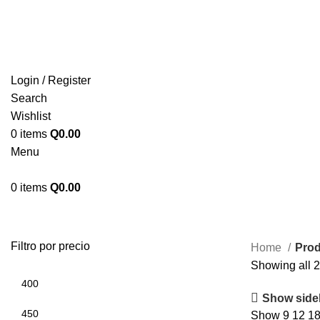
ENVIOS EN TODA LA REPUBLICA DE GUATEMALA
Login / Register
Search
Wishlist
0
items
Q
0.00
Menu
0
items
Q
0.00
Filtro por precio
Home
Prod
Showing all 2
Show side
Show
9
12
1