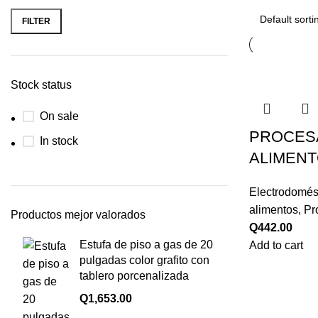
FILTER
Stock status
On sale
PROCES
In stock
ALIMEN
Electrodomés
alimentos
,
Pr
Productos mejor valorados
Q
442.00
Estufa de piso a gas de 20
Add to cart
pulgadas color grafito con
tablero porcenalizada
Q
1,653.00