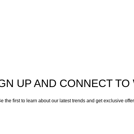
Climatización
a
Electrodomésticos
Lavandería
Repuestos Mabe
Terminos & Condiciones
IGN UP AND CONNECT T
e the first to learn about our latest trends and get exclusive offe
Will be used in accordance with our
Privacy Policy