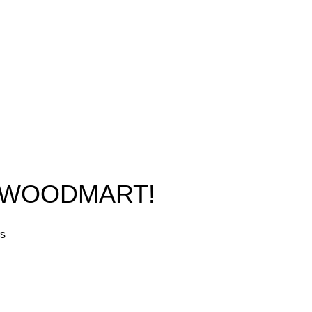
O WOODMART!
rs