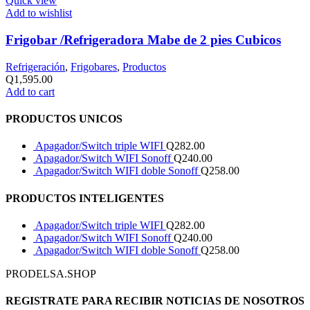
Quick view
Add to wishlist
Frigobar /Refrigeradora Mabe de 2 pies Cubicos
Refrigeración
,
Frigobares
,
Productos
Q
1,595.00
Add to cart
PRODUCTOS UNICOS
Apagador/Switch triple WIFI
Q
282.00
Apagador/Switch WIFI Sonoff
Q
240.00
Apagador/Switch WIFI doble Sonoff
Q
258.00
PRODUCTOS INTELIGENTES
Apagador/Switch triple WIFI
Q
282.00
Apagador/Switch WIFI Sonoff
Q
240.00
Apagador/Switch WIFI doble Sonoff
Q
258.00
PRODELSA.SHOP
REGISTRATE PARA RECIBIR NOTICIAS DE NOSOTROS