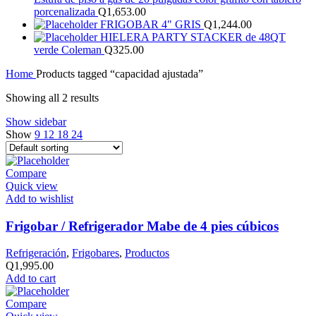
porcenalizada
Q
1,653.00
FRIGOBAR 4" GRIS
Q
1,244.00
HIELERA PARTY STACKER de 48QT
verde Coleman
Q
325.00
Home
Products tagged “capacidad ajustada”
Showing all 2 results
Show sidebar
Show
9
12
18
24
Compare
Quick view
Add to wishlist
Frigobar / Refrigerador Mabe de 4 pies cúbicos
Refrigeración
,
Frigobares
,
Productos
Q
1,995.00
Add to cart
Compare