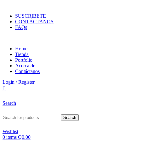
ENVIOS EN TODA LA REPUBLICA DE GUATEMALA
SUSCRIBETE
CONTÁCTANOS
FAQs
Home
Tienda
Portfolio
Acerca de
Contáctanos
Login / Register
Search
Search
Wishlist
0
items
Q
0.00