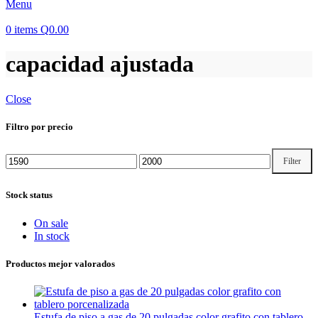
Menu
0
items
Q
0.00
capacidad ajustada
Close
Filtro por precio
Filter
Min
Max
price
price
Stock status
On sale
In stock
Productos mejor valorados
Estufa de piso a gas de 20 pulgadas color grafito con tablero