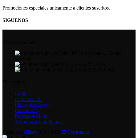
Promociones especiales unicamente a clientes suscritos.
SIGUENOS
¡Todo para tu cas!
1ra Calle "B" 16-70 Zona 1, Ciudad
Guatemala
Teléfono: +(502) 2255-0700
Whatsapp: +(502) 2255-0700
Enlaces útiles
Cocina
Climatización
Electrodomésticos
Lavandería
Repuestos Mabe
Terminos & Condiciones
Basado en
Gloow
Tema
2026
E-Commerce
.