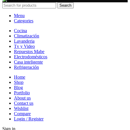
Search
Menu
Categories
Cocina
Climatización
Lavanderia
Tv y Video
Repuestos Mabe
Electrodomésticos
Casa inteligente
Refrigeración
Home
Shop
Blog
Portfolio
About us
Contact us
Wishlist
Compare
Login / Register
Sign in