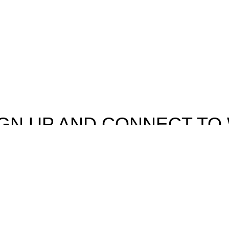
a
Electrodomésticos
Lavandería
Repuestos Mabe
Terminos & Condiciones
IGN UP AND CONNECT T
e the first to learn about our latest trends and get exclusive offe
Will be used in accordance with our
Privacy Policy
Shop
Wishlist