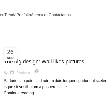
me
Tienda
Portfolio
Acerca de
Contáctanos
26
DESIGN TRENDS
AGO
The big design: Wall likes pictures
0
By
Prodelsa
Parturient in potenti id rutrum duis torquent parturient sceler
isque sit vestibulum a posuere scele...
Continue reading