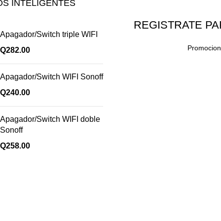
S INTELIGENTES
REGISTRATE PA
Apagador/Switch triple WIFI
Promocione
Q
282.00
Apagador/Switch WIFI Sonoff
Q
240.00
Apagador/Switch WIFI doble
Sonoff
Q
258.00
Enlaces útiles
Cocina
Climatización