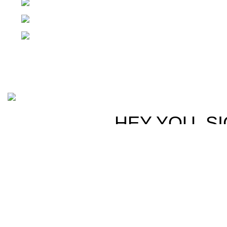
1ra Calle "B" 16-70 Zona 1, Ciudad Guatemal
Teléfono: +(502) 2255-0700
Whatsapp: +(502) 2255-0700
Basado en
Gloow
Tema
2026
E-Commerce
.
HEY YOU, S
B