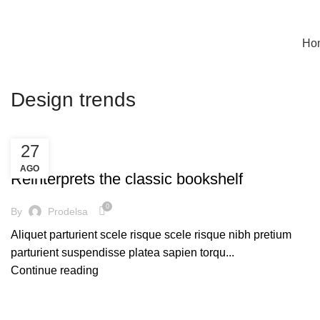
ENVIOS EN TODA LA REPUBLICA DE GUATEMALA
Ho
Design trends
27
DESIGN TRENDS
AGO
Reinterprets the classic bookshelf
0
By
Prodelsa
Aliquet parturient scele risque scele risque nibh pretium
parturient suspendisse platea sapien torqu...
Continue reading