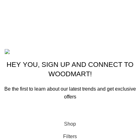
Lavandería
Repuestos Mabe
Terminos & Condiciones
Basado en
Gloow
Tema
2026
E-Commerce
.
HEY YOU, SIGN UP AND CONNECT TO
WOODMART!
Be the first to learn about our latest trends and get exclusive
offers
Will be used in accordance with our
Privacy Policy
Shop
Filters