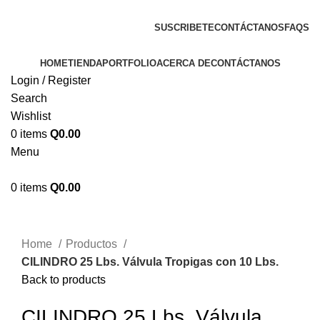
ENVIOS EN TODA LA REPUBLICA DE GUATEMALA
SUSCRIBETE
CONTÁCTANOS
FAQS
HOME
TIENDA
PORTFOLIO
ACERCA DE
CONTÁCTANOS
Login / Register
Search
Wishlist
0
items
Q
0.00
Menu
0
items
Q
0.00
Click to enlarge
Home
Productos
CILINDRO 25 Lbs. Válvula Tropigas con 10 Lbs.
Back to products
CILINDRO 25 Lbs. Válvula