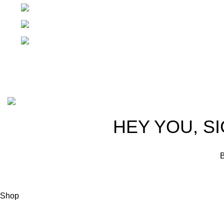
1ra Calle "B" 16-70 Zona 1, Ciudad Guatemal
Teléfono: +(502) 2255-0700
Whatsapp: +(502) 2255-0700
Basado en
Gloow
Tema
2026
E-Commerce
.
HEY YOU, S
B
Shop
Filters
Wishlist