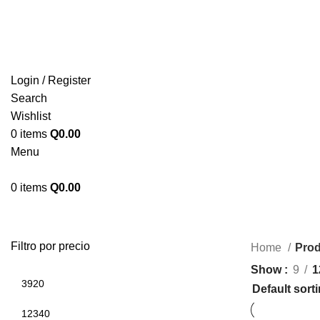
ENVIOS EN TODA LA REPUBLICA DE GUATEMALA
Login / Register
Search
Wishlist
0
items
Q
0.00
Menu
0
items
Q
0.00
Filtro por precio
Home
Prod
Show
9
1