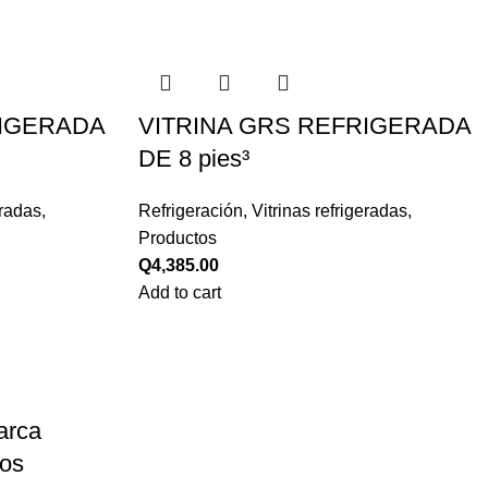
RIGERADA
VITRINA GRS REFRIGERADA
DE 8 pies³
eradas
,
Refrigeración
,
Vitrinas refrigeradas
,
Productos
Q
4,385.00
Add to cart
arca
cos