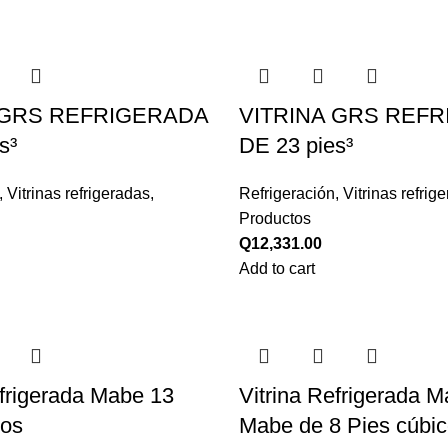
 GRS REFRIGERADA
VITRINA GRS REF
s³
DE 23 pies³
,
Vitrinas refrigeradas
,
Refrigeración
,
Vitrinas refrig
Productos
Q
12,331.00
Add to cart
efrigerada Mabe 13
Vitrina Refrigerada M
cos
Mabe de 8 Pies cúbi