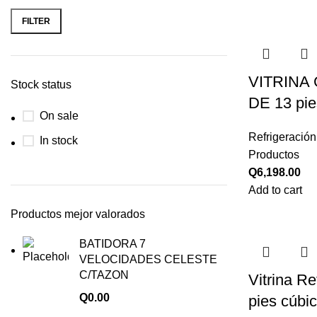
FILTER
VITRINA
Stock status
DE 13 pie
On sale
Refrigeración
In stock
Productos
Q
6,198.00
Add to cart
Productos mejor valorados
BATIDORA 7
VELOCIDADES CELESTE
C/TAZON
Vitrina R
Q
0.00
pies cúbi