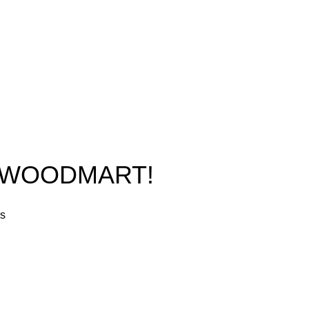
O WOODMART!
rs