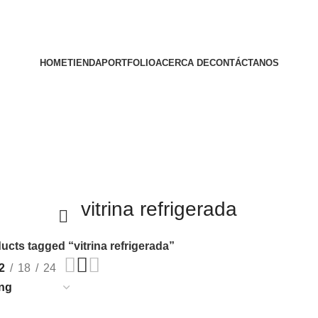
HOME
TIENDA
PORTFOLIO
ACERCA DE
CONTÁCTANOS
vitrina refrigerada
ucts tagged “vitrina refrigerada”
2
18
24