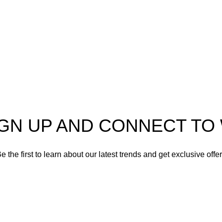
a
Electrodomésticos
Lavandería
Repuestos Mabe
Terminos & Condiciones
IGN UP AND CONNECT T
e the first to learn about our latest trends and get exclusive offe
Will be used in accordance with our
Privacy Policy