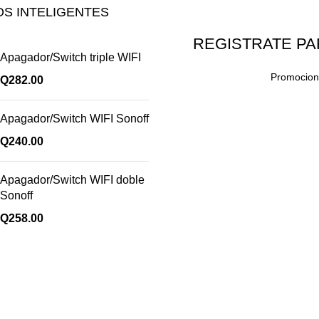
S INTELIGENTES
REGISTRATE PA
Apagador/Switch triple WIFI
Promocione
Q
282.00
Apagador/Switch WIFI Sonoff
Q
240.00
Apagador/Switch WIFI doble
Sonoff
Q
258.00
Enlaces útiles
Cocina
Climatización