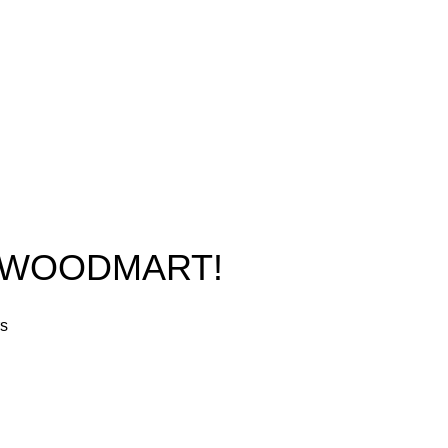
O WOODMART!
rs