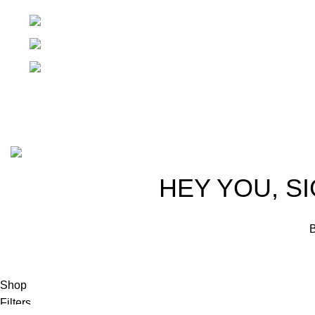
1ra Calle "B" 16-70 Zona 1, Ciudad Guatemal
Teléfono: +(502) 2255-0700
Whatsapp: +(502) 2255-0700
Basado en
Gloow
Tema
2026
E-Commerce
.
HEY YOU, S
B
Shop
Filters