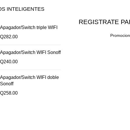
S INTELIGENTES
REGISTRATE PA
Apagador/Switch triple WIFI
Promocione
Q
282.00
Apagador/Switch WIFI Sonoff
Q
240.00
Apagador/Switch WIFI doble
Sonoff
Q
258.00
Enlaces útiles
Cocina