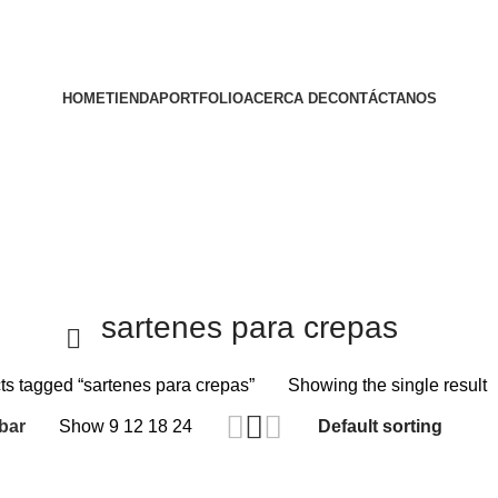
HOME
TIENDA
PORTFOLIO
ACERCA DE
CONTÁCTANOS
sartenes para crepas
ts tagged “sartenes para crepas”
Showing the single result
bar
Show
9
12
18
24