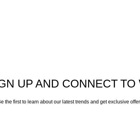
Climatización
a
Electrodomésticos
Lavandería
Repuestos Mabe
Terminos & Condiciones
IGN UP AND CONNECT T
e the first to learn about our latest trends and get exclusive offe
Will be used in accordance with our
Privacy Policy