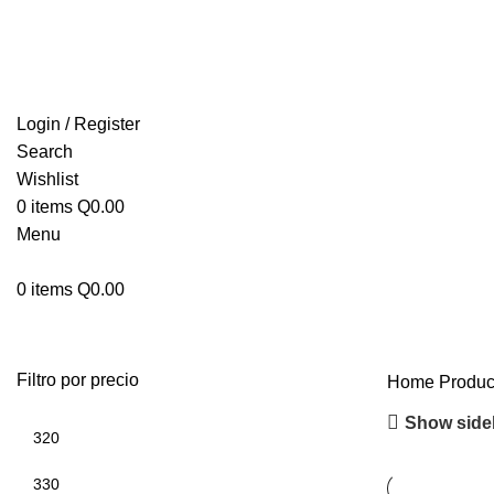
ENVIOS EN TODA LA REPUBLICA DE GUATEMALA
Login / Register
Search
Wishlist
0
items
Q
0.00
Menu
0
items
Q
0.00
Filtro por precio
Home
Produc
Show side