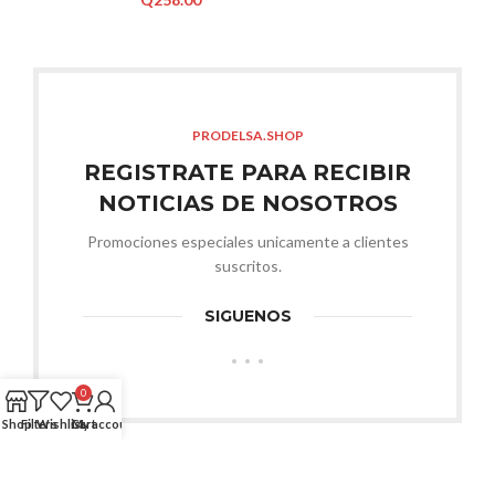
PRODELSA.SHOP
REGISTRATE PARA RECIBIR
NOTICIAS DE NOSOTROS
Promociones especiales unicamente a clientes
suscritos.
SIGUENOS
0
Shop
Filters
Wishlist
Cart
My account