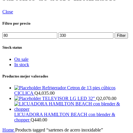
Close
Filtro por precio
Min
Max
Filter
price
price
Stock status
On sale
In stock
Productos mejor valorados
Refrigerador Cetron de 13 pies cúbicos
CICLICA
Q
4,035.00
TELEVISOR LG LED 32"
Q
2,070.00
LICUADORA HAMILTON BEACH con blender &
chopper
Q
440.00
Home
Products tagged “sartenes de acero inoxidable”