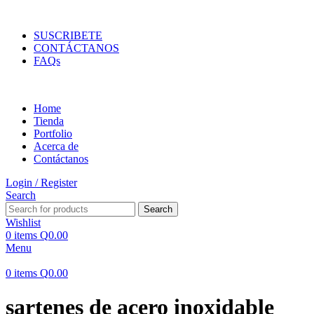
ENVIOS EN TODA LA REPUBLICA DE GUATEMALA
SUSCRIBETE
CONTÁCTANOS
FAQs
Home
Tienda
Portfolio
Acerca de
Contáctanos
Login / Register
Search
Search
Wishlist
0
items
Q
0.00
Menu
0
items
Q
0.00
sartenes de acero inoxidable