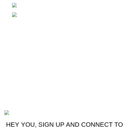
Teléfono: +(502) 2255-0700
Whatsapp: +(502) 2255-0700
Enlaces útiles
Cocina
Climatización
Electrodomésticos
Lavandería
Repuestos Mabe
Terminos & Condiciones
Basado en
Gloow
Tema
2026
E-Commerce
.
HEY YOU, SIGN UP AND CONNECT TO