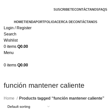
ENVIOS EN TODA LA REPUBLICA DE GUATEMALA
SUSCRIBETE
CONTÁCTANOS
FAQS
HOME
TIENDA
PORTFOLIO
ACERCA DE
CONTÁCTANOS
Login / Register
Search
Wishlist
0
items
Q
0.00
Menu
0
items
Q
0.00
función mantener caliente
Home
Products tagged “función mantener caliente”