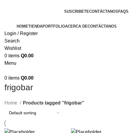
ENVIOS EN TODA LA REPUBLICA DE GUATEMALA
SUSCRIBETE
CONTÁCTANOS
FAQS
HOME
TIENDA
PORTFOLIO
ACERCA DE
CONTÁCTANOS
Login / Register
Search
Wishlist
0
items
Q
0.00
Menu
0
items
Q
0.00
frigobar
Home
Products tagged “frigobar”