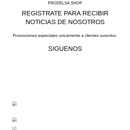
PRODELSA.SHOP
REGISTRATE PARA RECIBIR
NOTICIAS DE NOSOTROS
Promociones especiales unicamente a clientes suscritos.
SIGUENOS
¡Todo para tu cas!
1ra Calle "B" 16-70 Zona 1, Ciudad
Guatemala
Teléfono: +(502) 2255-0700
Whatsapp: +(502) 2255-0700