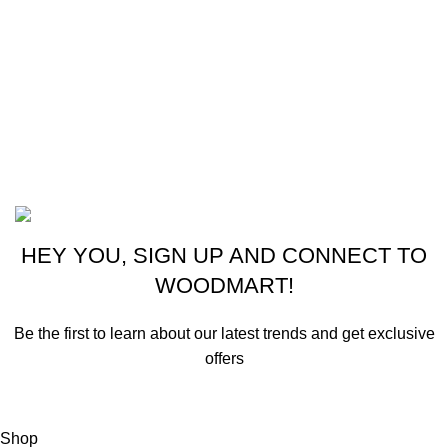
Climatización
Electrodomésticos
Lavandería
Repuestos Mabe
Terminos & Condiciones
Basado en
Gloow
Tema
2026
E-Commerce
.
HEY YOU, SIGN UP AND CONNECT TO
WOODMART!
Be the first to learn about our latest trends and get exclusive
offers
Will be used in accordance with our
Privacy Policy
Shop