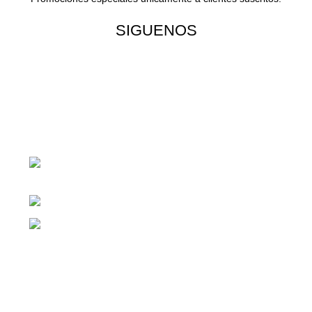
SIGUENOS
¡Todo para tu cas!
1ra Calle "B" 16-70 Zona 1, Ciudad
Guatemala
Teléfono: +(502) 2255-0700
Whatsapp: +(502) 2255-0700
Enlaces útiles
Cocina