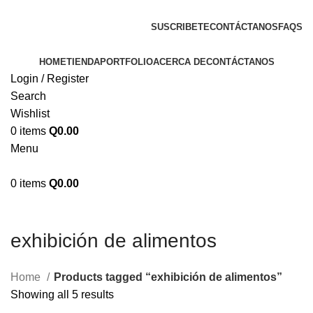
ENVIOS EN TODA LA REPUBLICA DE GUATEMALA
SUSCRIBETE
CONTÁCTANOS
FAQS
HOME
TIENDA
PORTFOLIO
ACERCA DE
CONTÁCTANOS
Login / Register
Search
Wishlist
0
items
Q
0.00
Menu
0
items
Q
0.00
exhibición de alimentos
Home
Products tagged “exhibición de alimentos”
Showing all 5 results