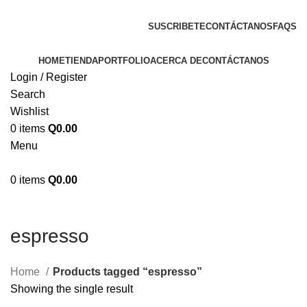
ENVIOS EN TODA LA REPUBLICA DE GUATEMALA
SUSCRIBETE
CONTÁCTANOS
FAQS
HOME
TIENDA
PORTFOLIO
ACERCA DE
CONTÁCTANOS
Login / Register
Search
Wishlist
0
items
Q
0.00
Menu
0
items
Q
0.00
espresso
Home
Products tagged “espresso”
Showing the single result