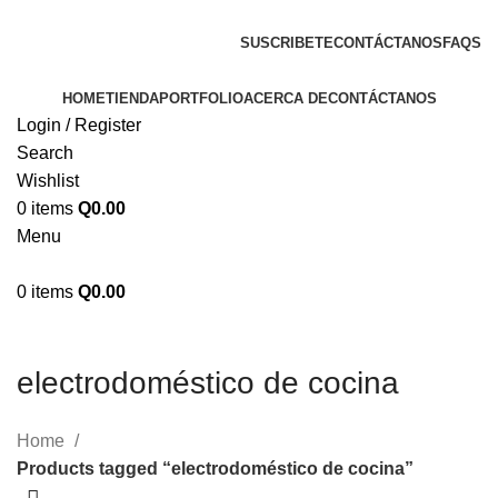
ENVIOS EN TODA LA REPUBLICA DE GUATEMALA
SUSCRIBETE
CONTÁCTANOS
FAQS
HOME
TIENDA
PORTFOLIO
ACERCA DE
CONTÁCTANOS
Login / Register
Search
Wishlist
0
items
Q
0.00
Menu
0
items
Q
0.00
electrodoméstico de cocina
Home
Products tagged “electrodoméstico de cocina”