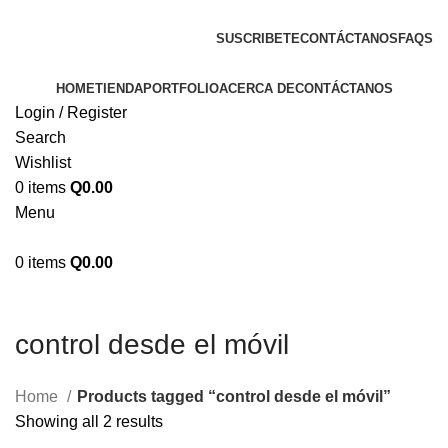
ENVIOS EN TODA LA REPUBLICA DE GUATEMALA
SUSCRIBETE
CONTÁCTANOS
FAQS
HOME
TIENDA
PORTFOLIO
ACERCA DE
CONTÁCTANOS
Login / Register
Search
Wishlist
0
items
Q
0.00
Menu
0
items
Q
0.00
control desde el móvil
Home
Products tagged “control desde el móvil”
Showing all 2 results