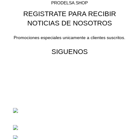
PRODELSA.SHOP
REGISTRATE PARA RECIBIR
NOTICIAS DE NOSOTROS
Promociones especiales unicamente a clientes suscritos.
SIGUENOS
¡Todo para tu cas!
1ra Calle "B" 16-70 Zona 1, Ciudad
Guatemala
Teléfono: +(502) 2255-0700
Whatsapp: +(502) 2255-0700