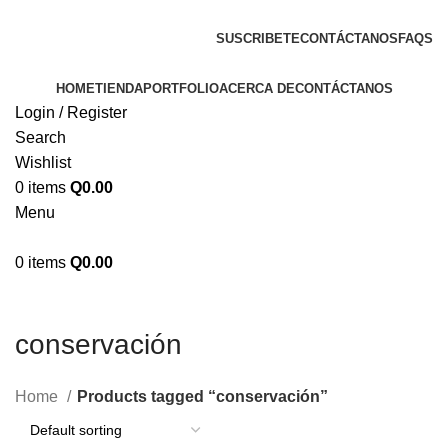
ENVIOS EN TODA LA REPUBLICA DE GUATEMALA
SUSCRIBETE
CONTÁCTANOS
FAQS
HOME
TIENDA
PORTFOLIO
ACERCA DE
CONTÁCTANOS
Login / Register
Search
Wishlist
0
items
Q
0.00
Menu
0
items
Q
0.00
conservación
Home
Products tagged “conservación”