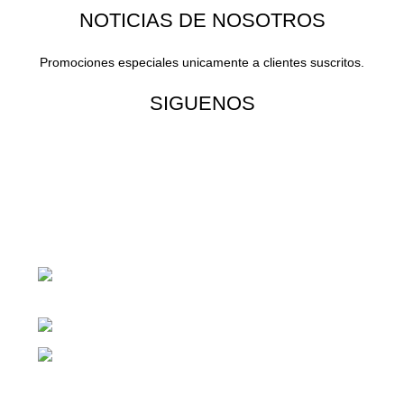
NOTICIAS DE NOSOTROS
Promociones especiales unicamente a clientes suscritos.
SIGUENOS
¡Todo para tu cas!
1ra Calle "B" 16-70 Zona 1, Ciudad
Guatemala
Teléfono: +(502) 2255-0700
Whatsapp: +(502) 2255-0700
Enlaces útiles