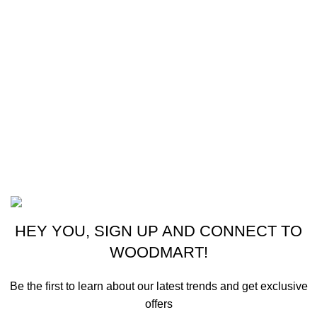
Cocina
Climatización
Electrodomésticos
Lavandería
Repuestos Mabe
Terminos & Condiciones
Basado en
Gloow
Tema
2026
E-Commerce
.
HEY YOU, SIGN UP AND CONNECT TO
WOODMART!
Be the first to learn about our latest trends and get exclusive
offers